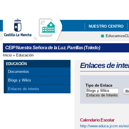
Pa
co
pri
NUESTRO CENTRO
EducamosC
NORMAS DE CONVIVEN
CRFP
CEIP Nuestra Señora de la Luz. Parrillas (Toledo)
PROYECTO EDUCAAT
Inicio
»
Educación
Se encuentra usted aquí
Enlaces de inte
EDUCACIÓN
Documentos
Blogs y Wikis
Tipo de Enlace
Enlaces de interés
Calendario Escolar
http://www.educa.jccm.es/es/